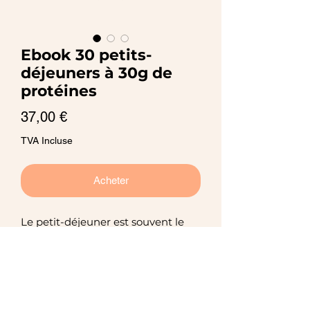
Ebook 30 petits-
déjeuners à 30g de
protéines
Prix
37,00 €
TVA Incluse
Acheter
Le petit-déjeuner est souvent le
repas le plus improvisé de la
journée : on manque de temps,
d’idées, et on finit facilement avec
quelque chose de bon sur le
moment, mais pas toujours assez