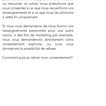
ou retourner un achat, nous présumons que
vous consentez à ce que nous recueillions vos
renseignements et à ce que nous les utilisions
à cette fin uniquement.
Si nous vous demandons de nous fournir vos
renseignements personnels pour une autre
raison, à des fins de marketing par exemple,
nous vous demanderons directement votre
consentement explicite, ou nous vous
donnerons la possibilité de refuser.
Comment puis-je retirer mon consentement?
Si après nous avoir donné votre
consentement, vous changez d’avis et ne
consentez plus à ce que nous puissions vous
contacter, recueillir vos renseignements ou
les divulguer, vous pouvez nous en aviser en
nous contactant à contact@margotfit.com.
ARTICLE 5 – ÂGE DE CONSENTEMENT