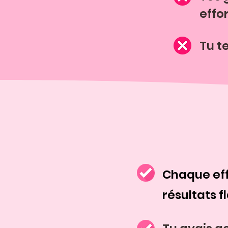
effo
Tu t
Chaque eff
résultats f