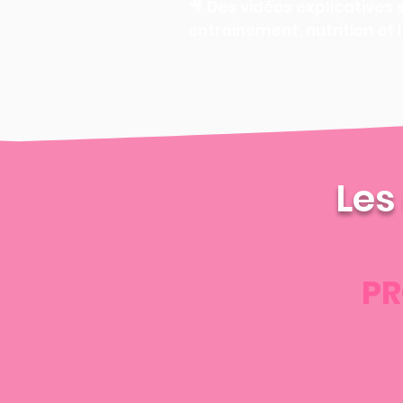
🎥 Des vidéos explicatives 
entrainement, nutrition et l
Les
PR