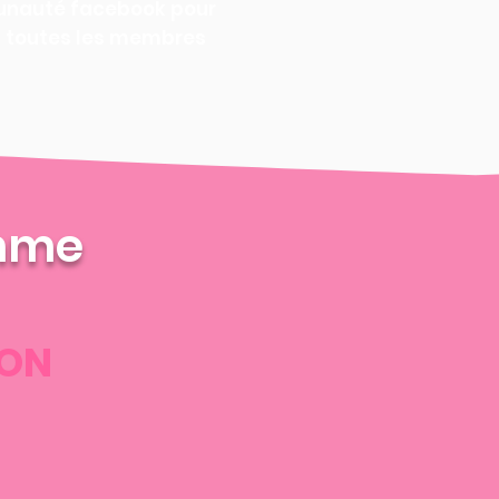
munauté facebook pour
t toutes les membres
amme
ION