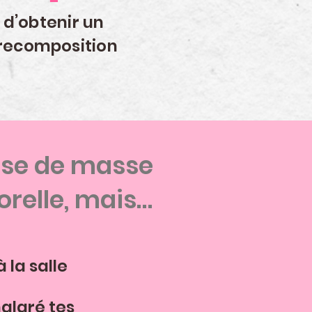
 d’obtenir un
 recomposition
rise de masse
relle, mais…
 la salle
algré tes