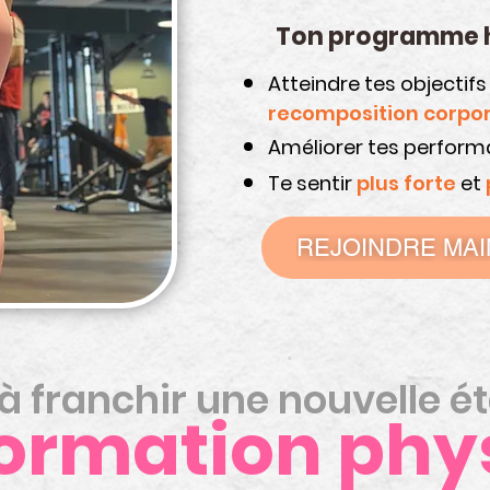
Ton programme h
Atteindre tes objectif
recomposition corpor
Améliorer tes perfor
Te sentir
plus forte
et
REJOINDRE MAI
 à franchir une nouvelle é
ormation phy