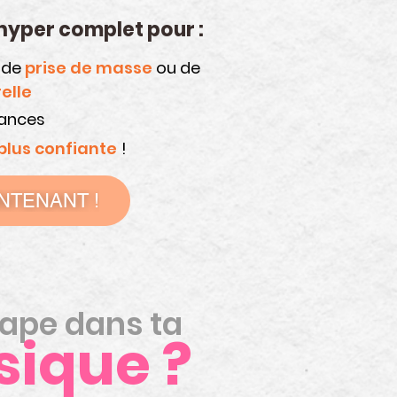
yper complet pour :
s de
prise de masse
ou de
elle
mances
plus confiante
!
NTENANT !
tape dans ta
sique ?