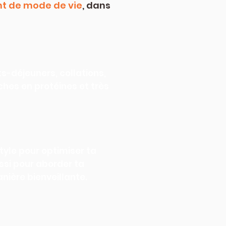
 de mode de vie
, dans
ts-déjeuners, collations,
ches en protéines et très
tyle pour optimiser ta
ssi pour aborder ta
ière bienveillante.