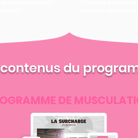
sur tous les aspects :
😍 L’accès à la com
ifestyle.
échanger avec moi e
 contenus du progr
OGRAMME DE MUSCULAT