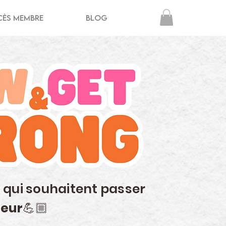
cès membre
Blog
 qui souhaitent passer
ieur
💪🏼