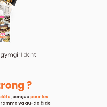
 gymgirl
dont
trong ?
plète
, conçue
pour les
rogramme va au-delà de