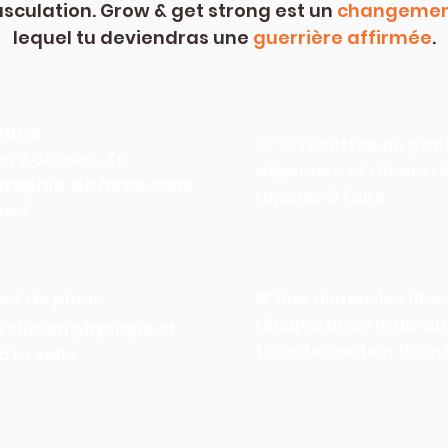
sculation. Grow & get strong est un
changement
lequel tu deviendras une
guerrière affirmée
.
amme
🥙 72 recettes de peti
 en 2 phases. Tu
déjeuners et dîners ri
trophie
,
de force
sans
rapides à faire.
oad.
eet de plans
🧡 Une dimension lifes
récupération mais au
évolution physique et
transformation de man
 la salle.