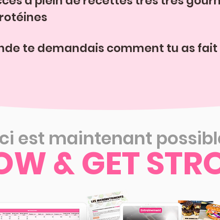
ccès à plein de recettes très très gou
protéines
nde te demandais comment tu as fait 
ci est maintenant possib
OW & GET STR