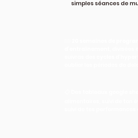
simples séances de mu
🏋🏼
20 semaines de progr
d'entraînement
, divisées
suivras des
cycles d'hyper
oublier les périodes de del
📋 Des tableaux google sh
alimentaires, suivi de ton 
suivi de tes performances à