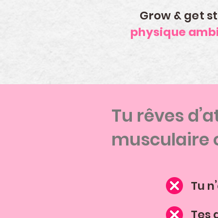
Grow & get s
physique ambi
Tu rêves d’a
musculaire 
Tu n
Tes 