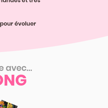
rmandes et très
pour évoluer
le avec…
ONG