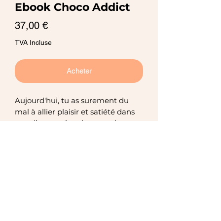
Ebook Choco Addict
Prix
37,00 €
TVA Incluse
Acheter
Aujourd'hui, tu as surement du
mal à allier plaisir et satiété dans
ton alimentation de perte de
poids. Tu as envie de "cheatmeal",
d'une bonne glace devant ta série,
mais cela ne colle pas avec ton
objectif.
Mentions légales
Si par contre tu es en prise de
masse, tu dois sûrement t'ennuyer
Conditions générales de vente
à manger tous les jours la même